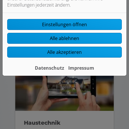
Dann sind Sie bei uns richtig. Von der
Einstellungen jederzeit ändern.
Heizungsmodernisierung bis zu Service
und Wartung.
Einstellungen öffnen
Weiterlesen
Alle ablehnen
Alle akzeptieren
Datenschutz
Impressum
Haustechnik