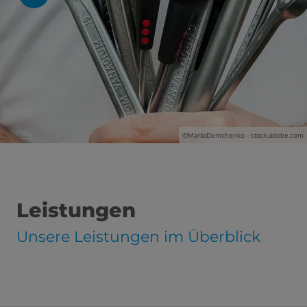
 schließen
 und schließen
n und schließen
©MariiaDemchenko - stock.adobe.com
Leistungen
Unsere Leistungen im Überblick