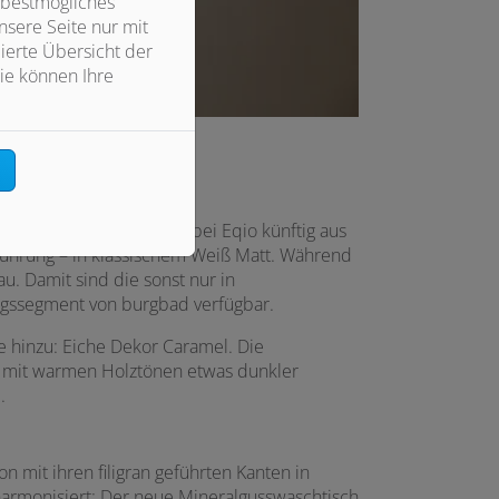
 bestmögliches
sere Seite nur mit
ierte Übersicht der
ie können Ihre
n
he-Dekor
m Finish können Kunden bei Eqio künftig aus
sführung – in klassischem Weiß Matt. Während
u. Damit sind die sonst nur in
egssegment von burgbad verfügbar.
e hinzu: Eiche Dekor Caramel. Die
s, mit warmen Holztönen etwas dunkler
.
n mit ihren filigran geführten Kanten in
harmonisiert: Der neue Mineralgusswaschtisch