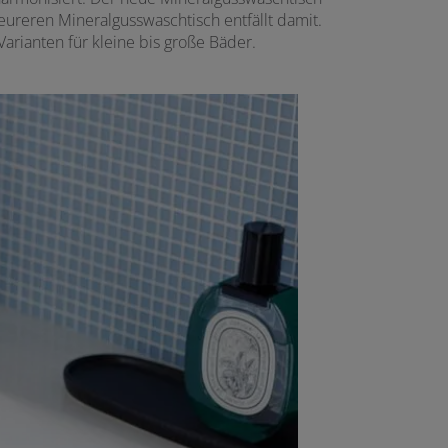
eureren Mineralgusswaschtisch entfällt damit.
arianten für kleine bis große Bäder.