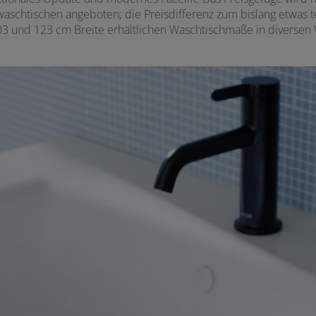
waschtischen angeboten; die Preisdifferenz zum bislang etwas t
103 und 123 cm Breite erhältlichen Waschtischmaße in diversen V