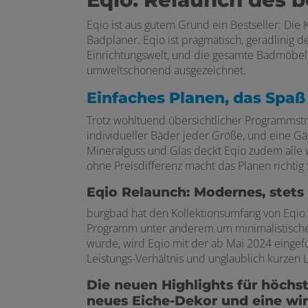
Eqio ist aus gutem Grund ein Bestseller: Di
Badplaner. Eqio ist pragmatisch, geradlinig de
Einrichtungswelt, und die gesamte Badmöbelk
umweltschonend ausgezeichnet.
Einfaches Planen, das Spa
Trotz wohltuend übersichtlicher Programmstr
individueller Bäder jeder Größe, und eine Gä
Mineralguss und Glas deckt Eqio zudem alle 
ohne Preisdifferenz macht das Planen richtig
Eqio Relaunch: Modernes, stets
burgbad hat den Kollektionsumfang von Eqio i
Programm unter anderem um minimalistische G
wurde, wird Eqio mit der ab Mai 2024 eingef
Leistungs-Verhältnis und unglaublich kurzen 
Die neuen Highlights für höchs
neues Eiche-Dekor und eine wirk