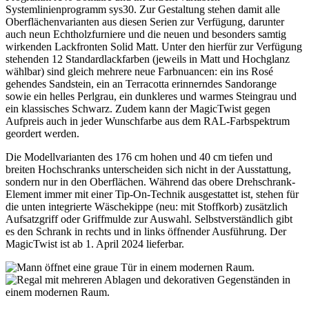
Systemlinienprogramm sys30. Zur Gestaltung stehen damit alle
Oberflächenvarianten aus diesen Serien zur Verfügung, darunter
auch neun Echtholzfurniere und die neuen und besonders samtig
wirkenden Lackfronten Solid Matt. Unter den hierfür zur Verfügung
stehenden 12 Standardlackfarben (jeweils in Matt und Hochglanz
wählbar) sind gleich mehrere neue Farbnuancen: ein ins Rosé
gehendes Sandstein, ein an Terracotta erinnerndes Sandorange
sowie ein helles Perlgrau, ein dunkleres und warmes Steingrau und
ein klassisches Schwarz. Zudem kann der MagicTwist gegen
Aufpreis auch in jeder Wunschfarbe aus dem RAL-Farbspektrum
geordert werden.
Die Modellvarianten des 176 cm hohen und 40 cm tiefen und
breiten Hochschranks unterscheiden sich nicht in der Ausstattung,
sondern nur in den Oberflächen. Während das obere Drehschrank-
Element immer mit einer Tip-On-Technik ausgestattet ist, stehen für
die unten integrierte Wäschekippe (neu: mit Stoffkorb) zusätzlich
Aufsatzgriff oder Griffmulde zur Auswahl. Selbstverständlich gibt
es den Schrank in rechts und in links öffnender Ausführung. Der
MagicTwist ist ab 1. April 2024 lieferbar.