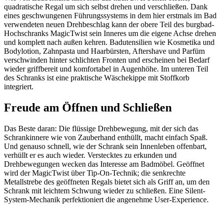
quadratische Regal um sich selbst drehen und verschließen. Dank
eines geschwungenen Führungssystems in dem hier erstmals im Bad
verwendeten neuen Drehbeschlag kann der obere Teil des burgbad-
Hochschranks MagicTwist sein Inneres um die eigene Achse drehen
und komplett nach außen kehren. Badutensilien wie Kosmetika und
Bodylotion, Zahnpasta und Haarbürsten, Aftershave und Parfüm
verschwinden hinter schlichten Fronten und erscheinen bei Bedarf
wieder griffbereit und komfortabel in Augenhöhe. Im unteren Teil
des Schranks ist eine praktische Wäschekippe mit Stoffkorb
integriert.
Freude am Öffnen und Schließen
Das Beste daran: Die flüssige Drehbewegung, mit der sich das
Schrankinnere wie von Zauberhand enthüllt, macht einfach Spaß.
Und genauso schnell, wie der Schrank sein Innenleben offenbart,
verhüllt er es auch wieder. Verstecktes zu erkunden und
Drehbewegungen wecken das Interesse am Badmöbel. Geöffnet
wird der MagicTwist über Tip-On-Technik; die senkrechte
Metallstrebe des geöffneten Regals bietet sich als Griff an, um den
Schrank mit leichtem Schwung wieder zu schließen. Eine Silent-
System-Mechanik perfektioniert die angenehme User-Experience.